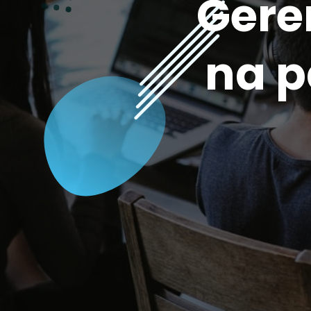
Gere
na p