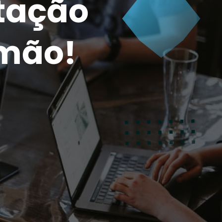
tação
 mão!